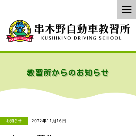
内
容
を
ス
キ
ッ
プ
教習所からのお知らせ
2022年11月16日
お知らせ