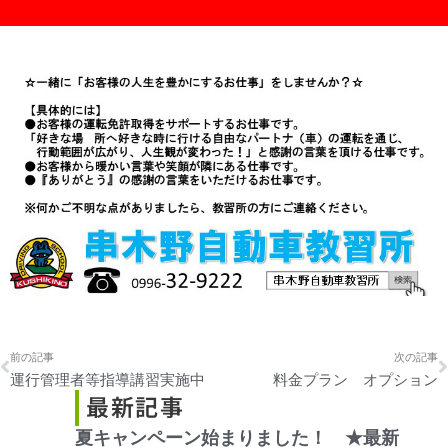
Prev
前の記事
次の記事
運行管理者等指導講習実施中
料金プラン オプション
最新記事
夏キャンペーン始まりました！ ★最新