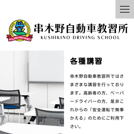
内
容
を
ス
キ
ッ
プ
各種講習
串木野自動車教習所ではさ
まざまな講習を行っており
ます。
高齢者の方、ペーパ
ードライバーの方、
是非こ
れからの「安全運転で無事
かえる」のために
ご利用下
さい。