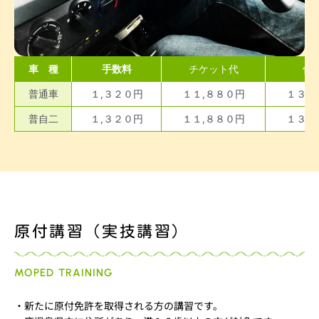
車 種
手数料
チケット代
合
普通車
１,３２０円
１１,８８０円
１３,
普自二
１,３２０円
１１,８８０円
１３,
原付講習（実技講習）
MOPED TRAINING
・新たに原付免許を取得される方の講習です。