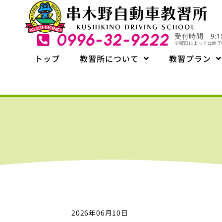
内
容
を
0996-32-9222
受付時間 9:15
ス
※曜日によっては終了
キ
トップ
教習所について
教習プラン
ッ
プ
2026年06月10日