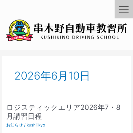
内
容
を
ス
キ
ッ
プ
2026年6月10日
ロジスティックエリア2026年7・8
ロ
ジ
月講習日程
ス
お知らせ
/
kushijikyo
テ
ィ