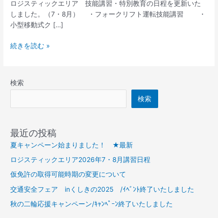
ロジスティックエリア 技能講習・特別教育の日程を更新いた
ッ
しました。（7・8月） ・フォークリフト運転技能講習 ・
ク
小型移動式ク […]
エ
リ
続きを読む »
ア
2026
年
検索
7・
8
検索
月
講
習
最近の投稿
日
夏キャンペーン始まりました！ ★最新
程
ロジスティックエリア2026年7・8月講習日程
仮免許の取得可能時期の変更について
交通安全フェア inくしきの2025 /ｲﾍﾞﾝﾄ終了いたしました
秋の二輪応援キャンペーン/ｷｬﾝﾍﾟｰﾝ終了いたしました