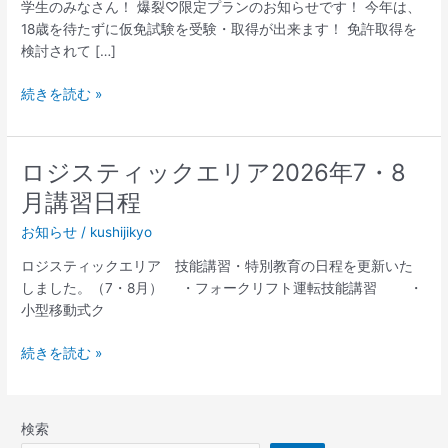
学生のみなさん！ 爆裂♡限定プランのお知らせです！ 今年は、
ー
18歳を待たずに仮免試験を受験・取得が出来ます！ 免許取得を
ン
検討されて […]
始
ま
続きを読む »
り
ま
し
ロジスティックエリア2026年7・8
ロ
た！
ジ
★
月講習日程
ス
最
お知らせ
/
kushijikyo
テ
新
ィ
ロジスティックエリア 技能講習・特別教育の日程を更新いた
ッ
しました。（7・8月） ・フォークリフト運転技能講習 ・
ク
小型移動式ク
エ
リ
続きを読む »
ア
2026
年
検索
7・