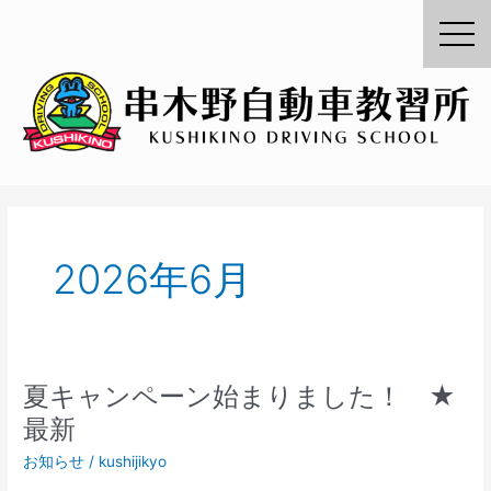
内
容
を
ス
キ
ッ
プ
2026年6月
夏キャンペーン始まりました！ ★
夏
キ
最新
ャ
お知らせ
/
kushijikyo
ン
ペ