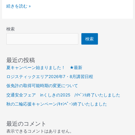
オ
続きを読む »
プ
シ
ョ
検索
ン
検索
最近の投稿
夏キャンペーン始まりました！ ★最新
ロジスティックエリア2026年7・8月講習日程
仮免許の取得可能時期の変更について
交通安全フェア inくしきの2025 /ｲﾍﾞﾝﾄ終了いたしました
秋の二輪応援キャンペーン/ｷｬﾝﾍﾟｰﾝ終了いたしました
最近のコメント
表示できるコメントはありません。