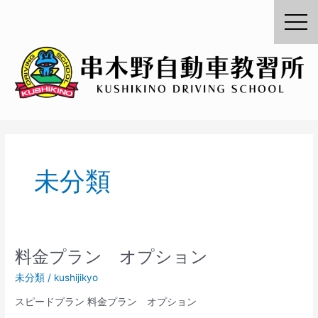
内
容
を
ス
キ
ッ
プ
未分類
料金プラン オプション
料
金
未分類
/
kushijikyo
プ
ラ
スピードプラン 料金プラン オプション
ン