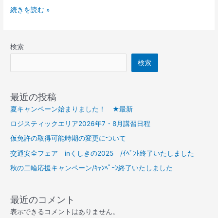
オ
続きを読む »
プ
シ
ョ
検索
ン
検索
最近の投稿
夏キャンペーン始まりました！ ★最新
ロジスティックエリア2026年7・8月講習日程
仮免許の取得可能時期の変更について
交通安全フェア inくしきの2025 /ｲﾍﾞﾝﾄ終了いたしました
秋の二輪応援キャンペーン/ｷｬﾝﾍﾟｰﾝ終了いたしました
最近のコメント
表示できるコメントはありません。