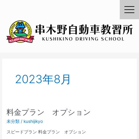
内
容
を
ス
キ
ッ
プ
2023年8月
料金プラン オプション
料
金
未分類
/
kushijikyo
プ
ラ
スピードプラン 料金プラン オプション
ン